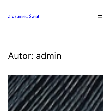
Przejdź
do
Zrozumieć Świat
treści
Autor:
admin