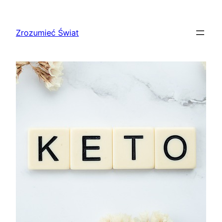
Przejdź
do
Zrozumieć Świat
treści