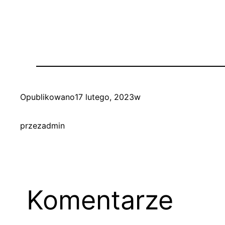
Opublikowano
17 lutego, 2023
w
przez
admin
Komentarze