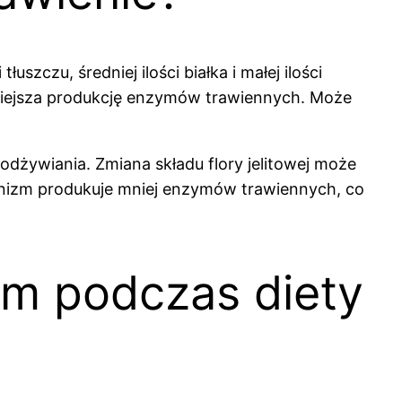
zczu, średniej ilości białka i małej ilości
mniejsza produkcję enzymów trawiennych. Może
dżywiania. Zmiana składu flory jelitowej może
nizm produkuje mniej enzymów trawiennych, co
em podczas diety