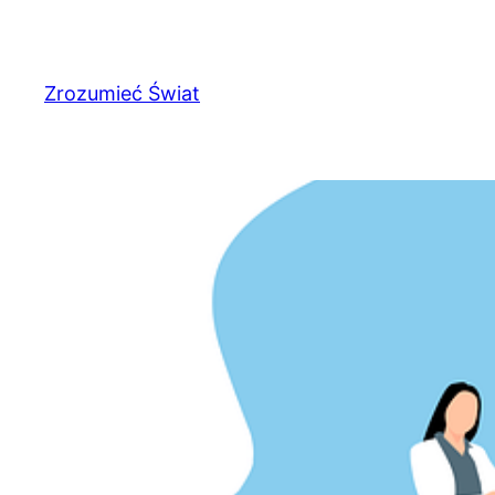
Przejdź
do
treści
Zrozumieć Świat