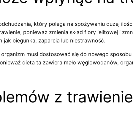
udzania, który polega na spożywaniu dużej ilości tłus
wienie, ponieważ zmienia skład flory jelitowej i z
 jak biegunka, zaparcia lub niestrawność.
j organizm musi dostosować się do nowego sposobu o
onieważ dieta ta zawiera mało węglowodanów, orga
blemów z trawieni