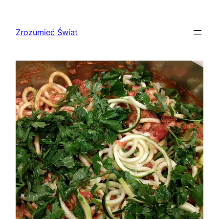
Przejdź
do
Zrozumieć Świat
treści