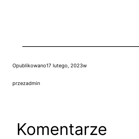
Opublikowano
17 lutego, 2023
w
przez
admin
Komentarze