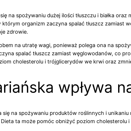
 się na spożywaniu dużej ilości tłuszczu i białka ora
u, w którym organizm zaczyna spalać tłuszcz zamias
je zdrowie.
m na utratę wagi, ponieważ polega ona na spożywani
czyna spalać tłuszcz zamiast węglowodanów, co prow
om cholesterolu i trójglicerydów we krwi oraz zmni
ariańska wpływa n
ra się na spożywaniu produktów roślinnych i unikaniu
ieta ta może pomóc obniżyć poziom cholesterolu i 