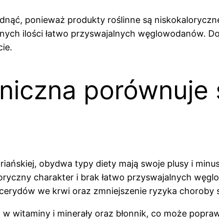
ąć, ponieważ produkty roślinne są niskokaloryczne
rnych ilości łatwo przyswajalnych węglowodanów. Do
ie.
niczna porównuje 
iańskiej, obydwa typy diety mają swoje plusy i min
loryczny charakter i brak łatwo przyswajalnych wę
licerydów we krwi oraz zmniejszenie ryzyka choroby 
ta w witaminy i minerały oraz błonnik, co może popr