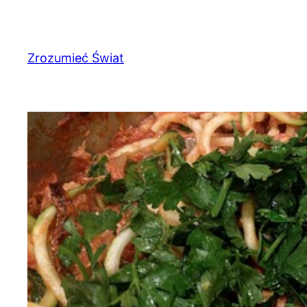
Przejdź
do
treści
Zrozumieć Świat