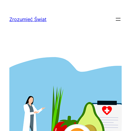
Przejdź
do
Zrozumieć Świat
treści