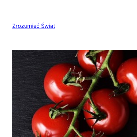
Przejdź
do
treści
Zrozumieć Świat