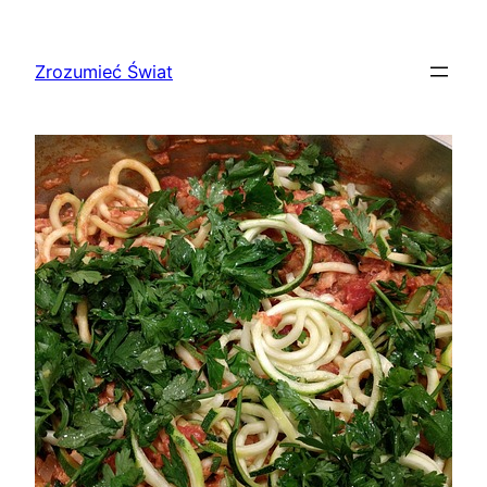
Przejdź
do
Zrozumieć Świat
treści