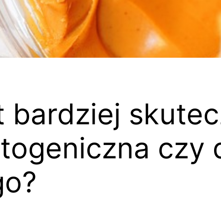
t bardziej skutec
etogeniczna czy d
go?