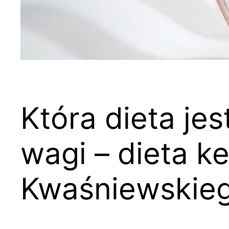
Która dieta jes
wagi – dieta k
Kwaśniewskie