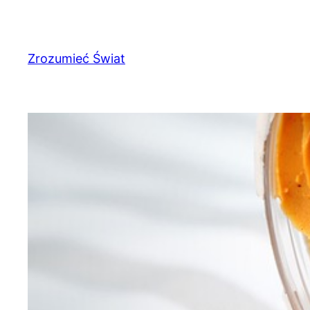
Przejdź
do
treści
Zrozumieć Świat