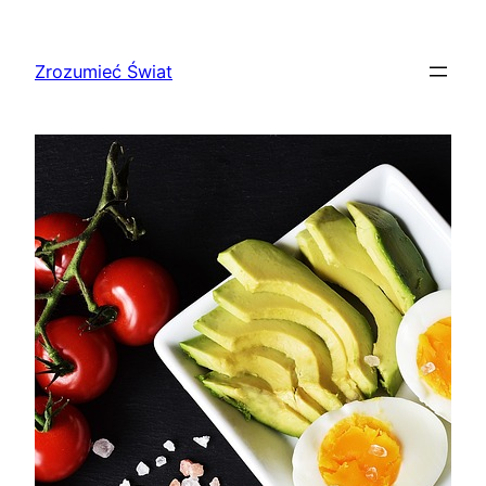
Przejdź
do
Zrozumieć Świat
treści