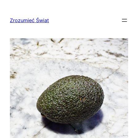
Przejdź
do
Zrozumieć Świat
treści