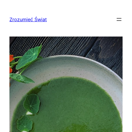
Przejdź
do
Zrozumieć Świat
treści